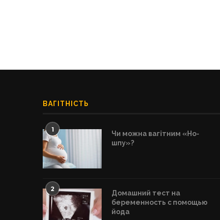
ВАГІТНІСТЬ
1
Чи можна вагітним «Но-
шпу»?
2
Домашний тест на
беременность с помощью
йода