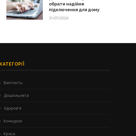
обрати надійне
підключення для дому
31/07/2026
КАТЕГОРІЇ
Вагітність
Дошкільнята
Здоров'я
Конкурси
Краса