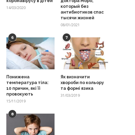
коронавірусу в дітей
доктора Моро,
который без
14/03/2020
антибиотиков спас
тысячи жизней
08/01/2021
6
7
Понижена
Як визначити
температура тіла:
хвороби по кольору
10 причин, які її
та формі язика
провокують
31/03/2019
15/11/2019
8