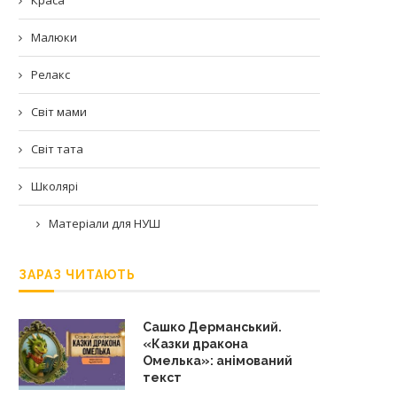
Малюки
Релакс
Світ мами
Світ тата
Школярі
Матеріали для НУШ
ЗАРАЗ ЧИТАЮТЬ
Сашко Дерманський.
«Казки дракона
Омелька»: анімований
текст