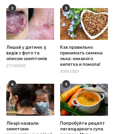
2
3
Лишай у дитини: 5
Как правильно
видів з фото та
принимать семена
описом симптомів
льна: никакого
кипятка и помола!
27/10/2020
30/01/2021
4
5
Лікарі назвали
Попробуйте рецепт
симптоми
легендарного супа