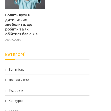
Болить вухо в
дитини: чим
знеболити, що
робити та як
обійтися без ліків
26/06/2019
КАТЕГОРІЇ
Вагітність
Дошкільнята
Здоров'я
Конкурси
Краса