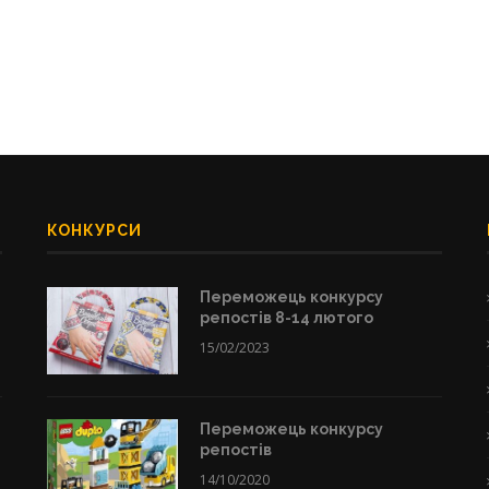
КОНКУРСИ
Переможець конкурсу
репостів 8-14 лютого
15/02/2023
Переможець конкурсу
репостів
14/10/2020