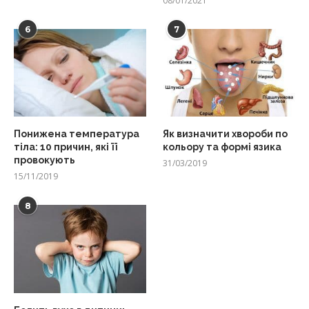
08/01/2021
6
7
Понижена температура
Як визначити хвороби по
тіла: 10 причин, які її
кольору та формі язика
провокують
31/03/2019
15/11/2019
8