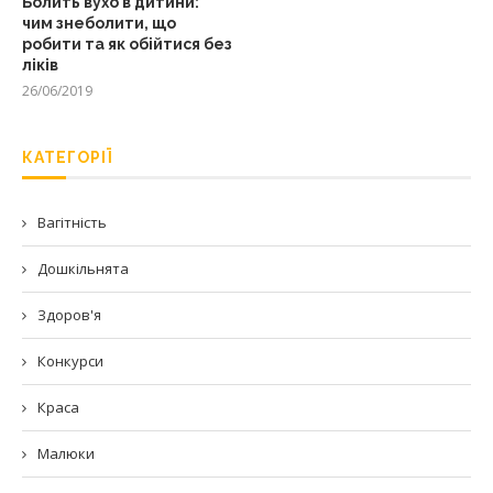
Болить вухо в дитини:
чим знеболити, що
робити та як обійтися без
ліків
26/06/2019
КАТЕГОРІЇ
Вагітність
Дошкільнята
Здоров'я
Конкурси
Краса
Малюки