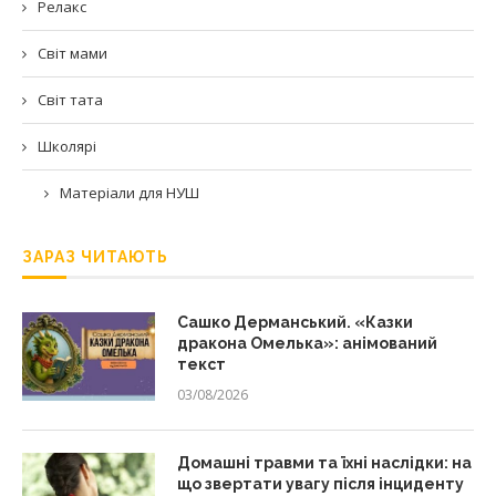
Релакс
Світ мами
Світ тата
Школярі
Матеріали для НУШ
ЗАРАЗ ЧИТАЮТЬ
Сашко Дерманський. «Казки
дракона Омелька»: анімований
текст
03/08/2026
Домашні травми та їхні наслідки: на
що звертати увагу після інциденту