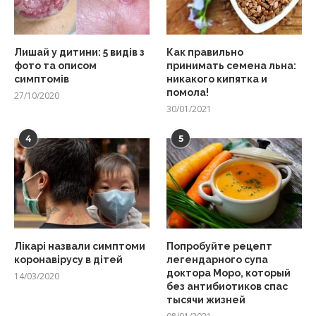
Лишай у дитини: 5 видів з
Как правильно
фото та описом
принимать семена льна:
симптомів
никакого кипятка и
помола!
27/10/2020
30/01/2021
4
5
Лікарі назвали симптоми
Попробуйте рецепт
коронавірусу в дітей
легендарного супа
доктора Моро, который
14/03/2020
без антибиотиков спас
тысячи жизней