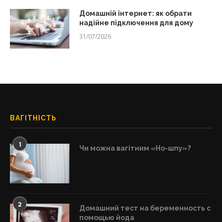
Домашній інтернет: як обрати
надійне підключення для дому
31/07/2026
ВАГІТНІСТЬ
1
Чи можна вагітним «Но-шпу»?
2
Домашний тест на беременность с
помощью йода