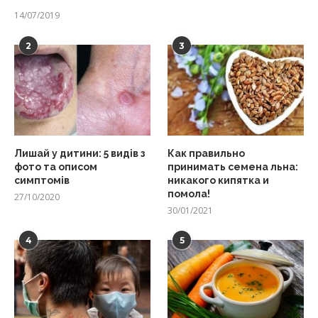
14/07/2019
2
3
Лишай у дитини: 5 видів з
Как правильно
фото та описом
принимать семена льна:
симптомів
никакого кипятка и
помола!
27/10/2020
30/01/2021
4
5