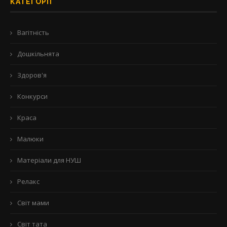
КАТЕГОРІЇ
Вагітність
Дошкільнята
Здоров'я
Конкурси
Краса
Малюки
Матеріали для НУШ
Релакс
Світ мами
Світ тата