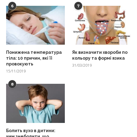
6
7
Понижена температура
Як визначити хвороби по
тіла: 10 причин, які її
кольору та формі язика
провокують
31/03/2019
15/11/2019
8
Болить вухо в дитини:
чим знеболити, що