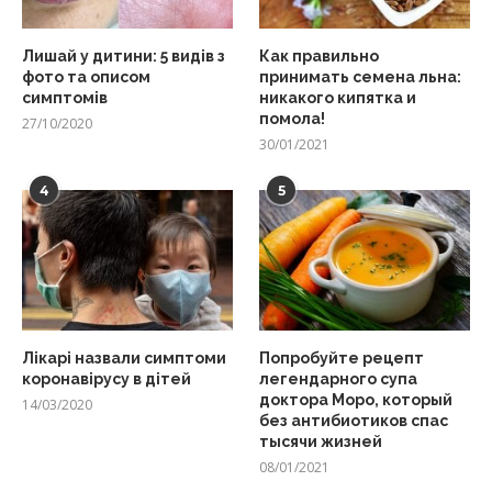
Лишай у дитини: 5 видів з
Как правильно
фото та описом
принимать семена льна:
симптомів
никакого кипятка и
помола!
27/10/2020
30/01/2021
4
5
Лікарі назвали симптоми
Попробуйте рецепт
коронавірусу в дітей
легендарного супа
доктора Моро, который
14/03/2020
без антибиотиков спас
тысячи жизней
08/01/2021