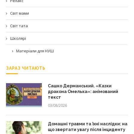
Релакс
Світ мами
Світ тата
Школярі
Матеріали для НУШ
ЗАРАЗ ЧИТАЮТЬ
Сашко Дерманський. «Казки
дракона Омелька»: анімований
текст
03/08/2026
Домашні травми та їхні наслідки: на
що звертати увагу після інциденту