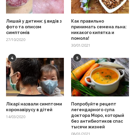
Лишай у дитини: 5 видів з
Как правильно
фото та описом
принимать семена льна:
симптомів
никакого кипятка и
помола!
27/10/2020
30/01/2021
4
5
Лікарі назвали симптоми
Попробуйте рецепт
коронавірусу в дітей
легендарного супа
доктора Моро, который
14/03/2020
без антибиотиков спас
тысячи жизней
08/01/2021