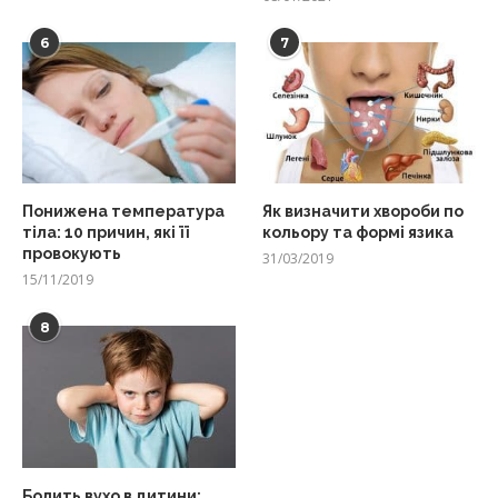
6
7
Понижена температура
Як визначити хвороби по
тіла: 10 причин, які її
кольору та формі язика
провокують
31/03/2019
15/11/2019
8
Болить вухо в дитини: