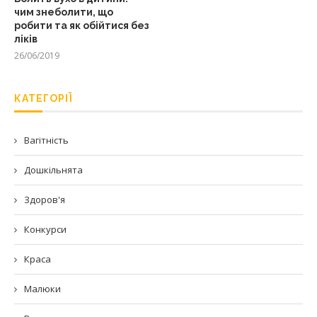
чим знеболити, що
робити та як обійтися без
ліків
26/06/2019
КАТЕГОРІЇ
Вагітність
Дошкільнята
Здоров'я
Конкурси
Краса
Малюки