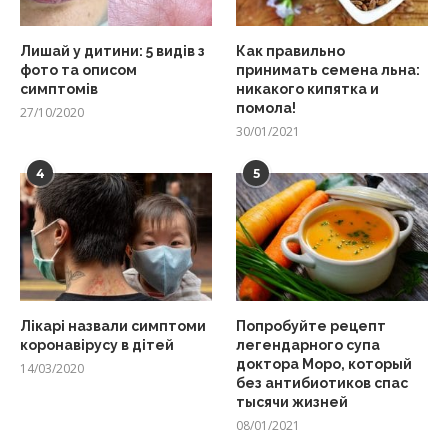
Лишай у дитини: 5 видів з
Как правильно
фото та описом
принимать семена льна:
симптомів
никакого кипятка и
помола!
27/10/2020
30/01/2021
4
5
Лікарі назвали симптоми
Попробуйте рецепт
коронавірусу в дітей
легендарного супа
доктора Моро, который
14/03/2020
без антибиотиков спас
тысячи жизней
08/01/2021