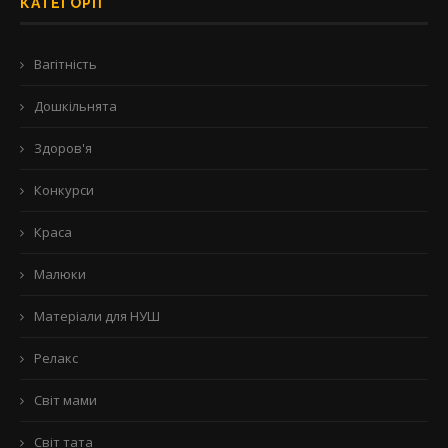
КАТЕГОРІЇ
Вагітність
Дошкільнята
Здоров'я
Конкурси
Краса
Малюки
Матеріали для НУШ
Релакс
Світ мами
Світ тата