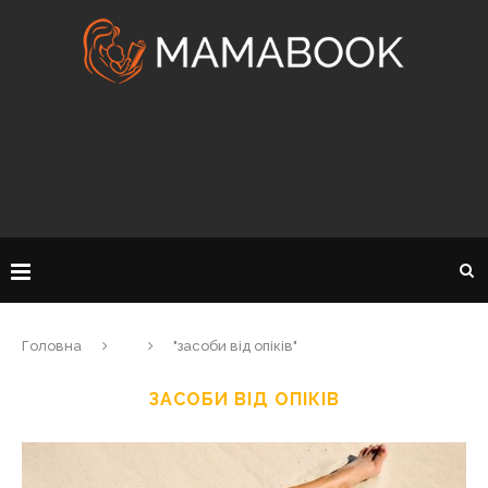
Головна
"засоби від опіків"
ЗАСОБИ ВІД ОПІКІВ