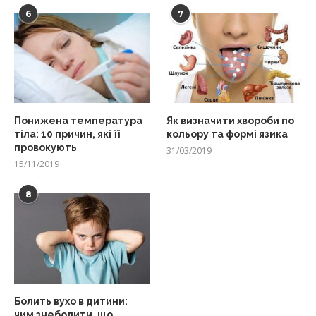
6
7
Понижена температура
Як визначити хвороби по
тіла: 10 причин, які її
кольору та формі язика
провокують
31/03/2019
15/11/2019
8
Болить вухо в дитини:
чим знеболити, що