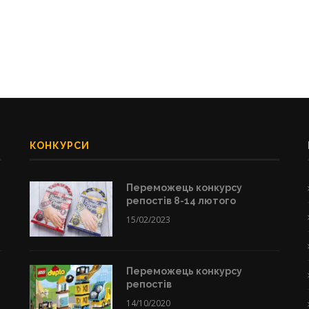
КОНКУРСИ
Переможець конкурсу
репостів 8-14 лютого
15/02/2023
Переможець конкурсу
репостів
14/10/2020