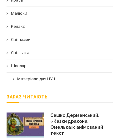
Малюки
Релакс
Світ мами
Світ тата
Школярі
Матеріали для НУШ
ЗАРАЗ ЧИТАЮТЬ
Сашко Дерманський.
«Казки дракона
Омелька»: анімований
текст