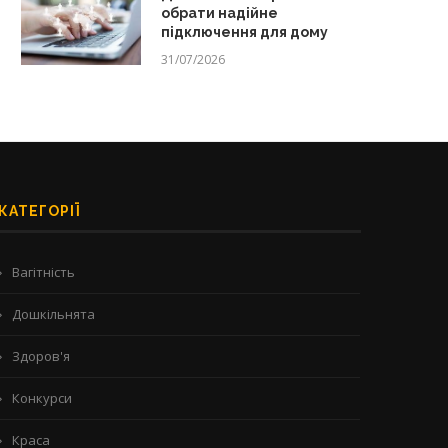
обрати надійне
підключення для дому
31/07/2026
КАТЕГОРІЇ
Вагітність
Дошкільнята
Здоров'я
Конкурси
Краса