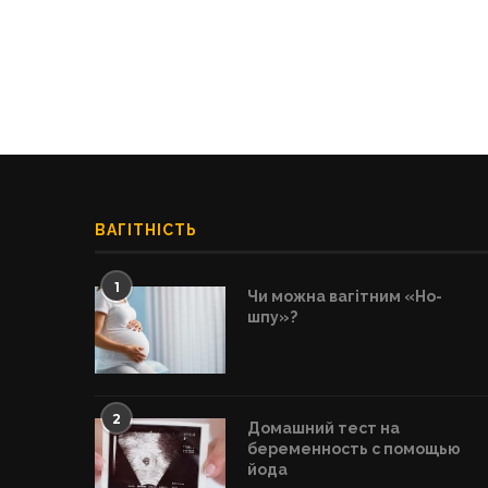
ВАГІТНІСТЬ
1
Чи можна вагітним «Но-
шпу»?
2
Домашний тест на
беременность с помощью
йода