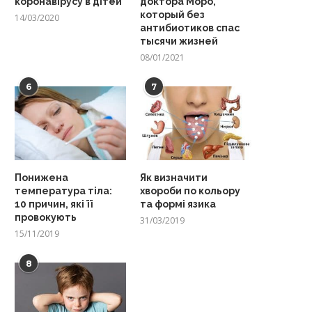
коронавірусу в дітей
доктора Моро,
который без
14/03/2020
антибиотиков спас
тысячи жизней
08/01/2021
6
7
Понижена
Як визначити
температура тіла:
хвороби по кольору
10 причин, які її
та формі язика
провокують
31/03/2019
15/11/2019
8