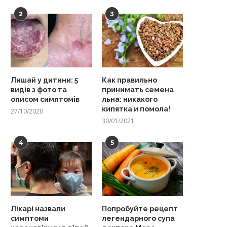
2
3
Лишай у дитини: 5
Как правильно
видів з фото та
принимать семена
описом симптомів
льна: никакого
кипятка и помола!
27/10/2020
30/01/2021
4
5
Лікарі назвали
Попробуйте рецепт
симптоми
легендарного супа