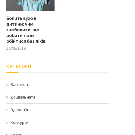
Болить вухо в
дитини: чим
знеболити, що
робити та як
обійтися без ліків
26/06/2019
КАТЕГОРІЇ
Вагітність
Дошкільнята
Здоров'я
Конкурси
Краса