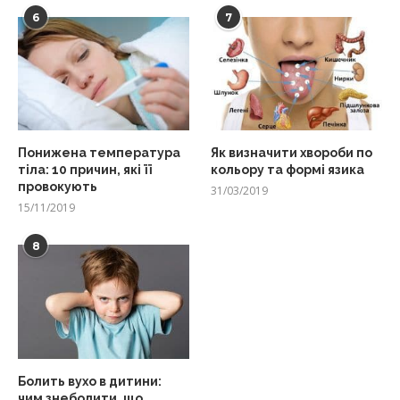
6
7
Понижена температура
Як визначити хвороби по
тіла: 10 причин, які її
кольору та формі язика
провокують
31/03/2019
15/11/2019
8
Болить вухо в дитини:
чим знеболити, що