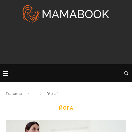
Головна
"йога"
ЙОГА