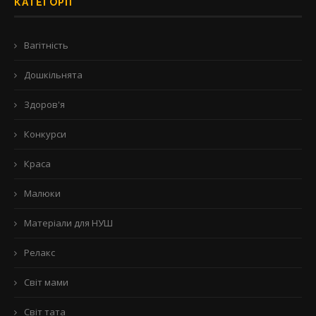
КАТЕГОРІЇ
Вагітність
Дошкільнята
Здоров'я
Конкурси
Краса
Малюки
Матеріали для НУШ
Релакс
Світ мами
Світ тата