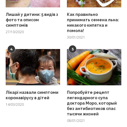
Лишай у дитини: 5 видів з
Как правильно
фото та описом
принимать семена льна:
симптомів
никакого кипятка и
помола!
27/10/2020
30/01/2021
4
5
Лікарі назвали симптоми
Попробуйте рецепт
коронавірусу в дітей
легендарного супа
доктора Моро, который
14/03/2020
без антибиотиков спас
тысячи жизней
08/01/2021