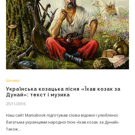
Школярі
Українська козацька пісня «Їхав козак за
Дунай»: текст і музика
25/11/2016
Наш сайт Mamabook підготував слова відомої і улюбленої
багатьма українцями народної пісні «Їхав козак за Дунай».
Також…