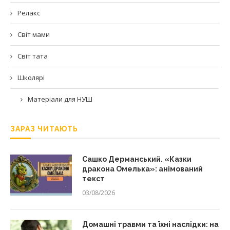
Релакс
Світ мами
Світ тата
Школярі
Матеріали для НУШ
ЗАРАЗ ЧИТАЮТЬ
Сашко Дерманський. «Казки
дракона Омелька»: анімований
текст
03/08/2026
Домашні травми та їхні наслідки: на