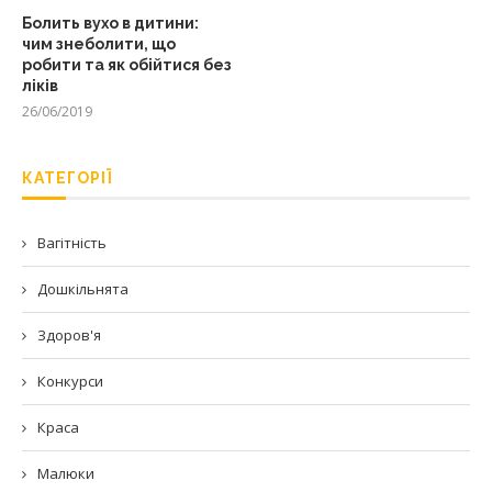
Болить вухо в дитини:
чим знеболити, що
робити та як обійтися без
ліків
26/06/2019
КАТЕГОРІЇ
Вагітність
Дошкільнята
Здоров'я
Конкурси
Краса
Малюки