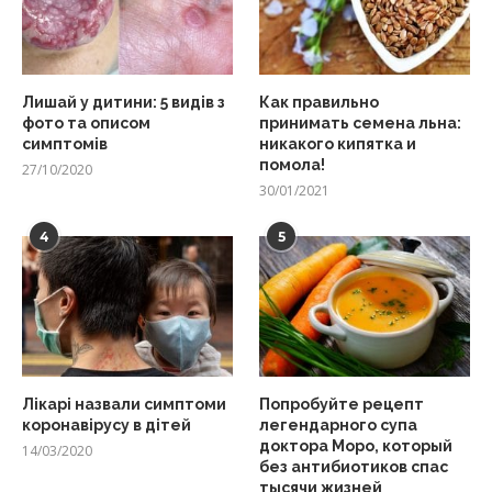
Лишай у дитини: 5 видів з
Как правильно
фото та описом
принимать семена льна:
симптомів
никакого кипятка и
помола!
27/10/2020
30/01/2021
4
5
Лікарі назвали симптоми
Попробуйте рецепт
коронавірусу в дітей
легендарного супа
доктора Моро, который
14/03/2020
без антибиотиков спас
тысячи жизней