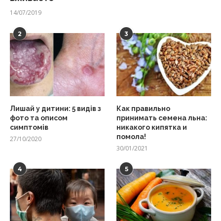
14/07/2019
2
3
Лишай у дитини: 5 видів з
Как правильно
фото та описом
принимать семена льна:
симптомів
никакого кипятка и
помола!
27/10/2020
30/01/2021
4
5