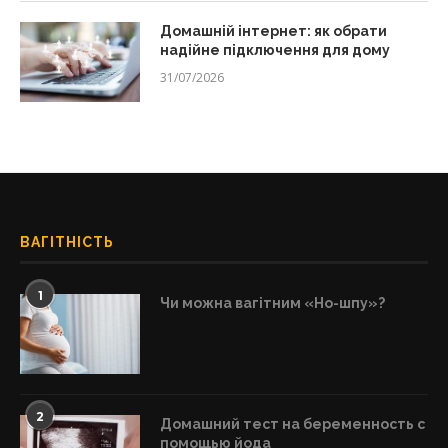
Домашній інтернет: як обрати
надійне підключення для дому
31/07/2026
ВАГІТНІСТЬ
1
Чи можна вагітним «Но-шпу»?
2
Домашний тест на беременность с
помощью йода