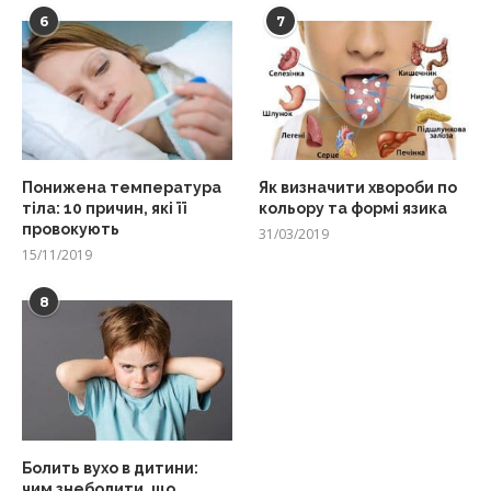
6
7
Понижена температура
Як визначити хвороби по
тіла: 10 причин, які її
кольору та формі язика
провокують
31/03/2019
15/11/2019
8
Болить вухо в дитини:
чим знеболити, що