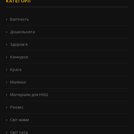
КАТЕГОРІЇ
Вагітність
Дошкільнята
Здоров'я
Конкурси
Краса
Малюки
Матеріали для НУШ
Релакс
Світ мами
Світ тата