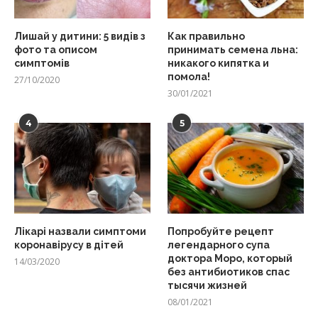
Лишай у дитини: 5 видів з
Как правильно
фото та описом
принимать семена льна:
симптомів
никакого кипятка и
помола!
27/10/2020
30/01/2021
4
5
Лікарі назвали симптоми
Попробуйте рецепт
коронавірусу в дітей
легендарного супа
доктора Моро, который
14/03/2020
без антибиотиков спас
тысячи жизней
08/01/2021