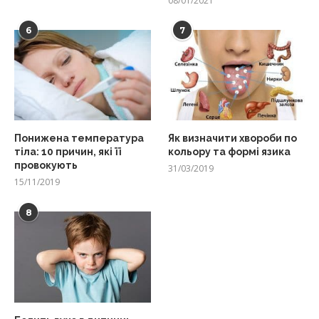
08/01/2021
6
7
Понижена температура
Як визначити хвороби по
тіла: 10 причин, які її
кольору та формі язика
провокують
31/03/2019
15/11/2019
8