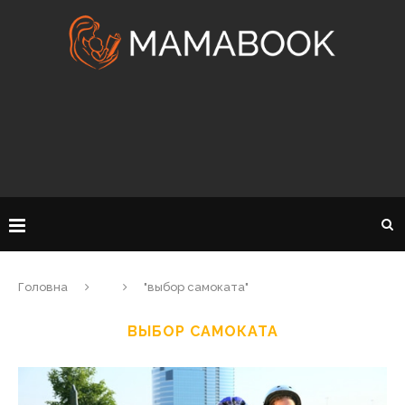
Головна
"выбор самоката"
ВЫБОР САМОКАТА