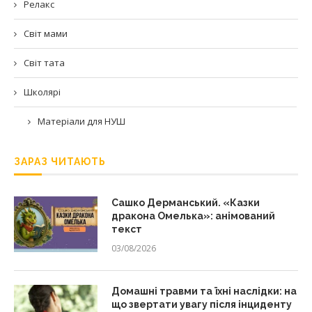
Релакс
Світ мами
Світ тата
Школярі
Матеріали для НУШ
ЗАРАЗ ЧИТАЮТЬ
Сашко Дерманський. «Казки
дракона Омелька»: анімований
текст
03/08/2026
Домашні травми та їхні наслідки: на
що звертати увагу після інциденту