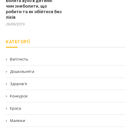
Болить вухо в дитини:
чим знеболити, що
робити та як обійтися без
ліків
26/06/2019
КАТЕГОРІЇ
Вагітність
Дошкільнята
Здоров'я
Конкурси
Краса
Малюки