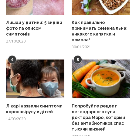
Лишай у дитини: 5 видів з
Как правильно
фото та описом
принимать семена льна:
симптомів
никакого кипятка и
помола!
27/10/2020
30/01/2021
4
5
Лікарі назвали симптоми
Попробуйте рецепт
коронавірусу в дітей
легендарного супа
доктора Моро, который
14/03/2020
без антибиотиков спас
тысячи жизней