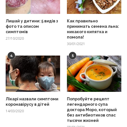
Лишай у дитини: 5 видів з
Как правильно
фото та описом
принимать семена льна:
симптомів
никакого кипятка и
помола!
27/10/2020
30/01/2021
4
5
Лікарі назвали симптоми
Попробуйте рецепт
коронавірусу в дітей
легендарного супа
доктора Моро, который
14/03/2020
без антибиотиков спас
тысячи жизней