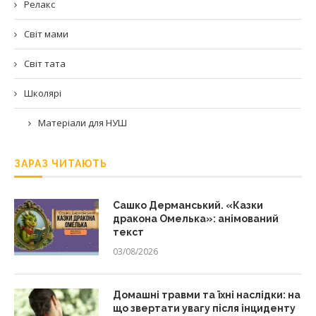
Релакс
Світ мами
Світ тата
Школярі
Матеріали для НУШ
ЗАРАЗ ЧИТАЮТЬ
Сашко Дерманський. «Казки
дракона Омелька»: анімований
текст
03/08/2026
Домашні травми та їхні наслідки: на
що звертати увагу після інциденту