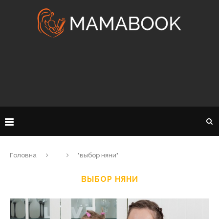
Головна
"выбор няни"
ВЫБОР НЯНИ