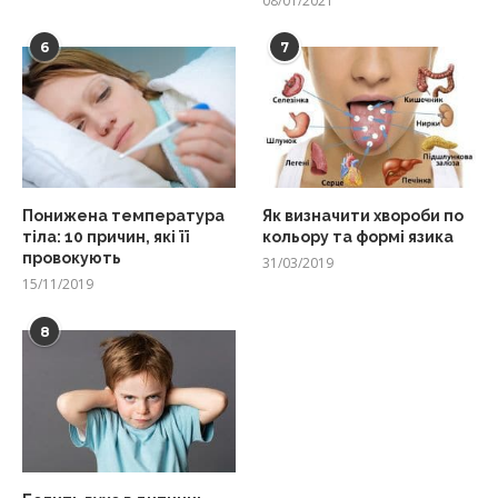
08/01/2021
6
7
Понижена температура
Як визначити хвороби по
тіла: 10 причин, які її
кольору та формі язика
провокують
31/03/2019
15/11/2019
8