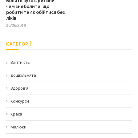
Болить вухо в дитини:
чим знеболити, що
робити та як обійтися без
ліків
26/06/2019
КАТЕГОРІЇ
Вагітність
Дошкільнята
Здоров'я
Конкурси
Краса
Малюки