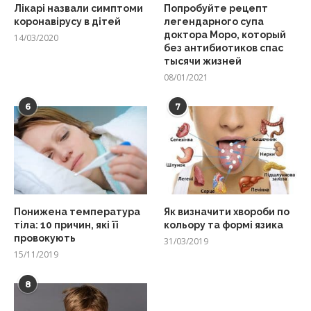
Лікарі назвали симптоми
Попробуйте рецепт
коронавірусу в дітей
легендарного супа
доктора Моро, который
14/03/2020
без антибиотиков спас
тысячи жизней
08/01/2021
6
7
Понижена температура
Як визначити хвороби по
тіла: 10 причин, які її
кольору та формі язика
провокують
31/03/2019
15/11/2019
8