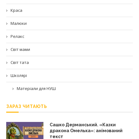
Краса
Малюки
Релакс
Світ мами
Світ тата
Школярі
Матеріали для НУШ
ЗАРАЗ ЧИТАЮТЬ
Сашко Дерманський. «Казки
дракона Омелька»: анімований
текст