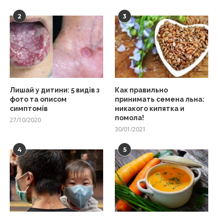
2
3
Лишай у дитини: 5 видів з
Как правильно
фото та описом
принимать семена льна:
симптомів
никакого кипятка и
помола!
27/10/2020
30/01/2021
4
5