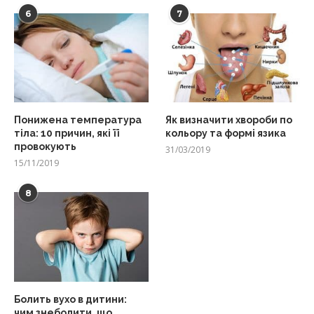
6
7
Понижена температура
Як визначити хвороби по
тіла: 10 причин, які її
кольору та формі язика
провокують
31/03/2019
15/11/2019
8
Болить вухо в дитини:
чим знеболити, що