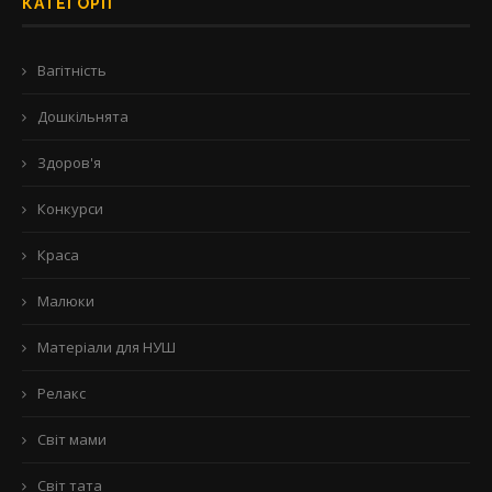
КАТЕГОРІЇ
Вагітність
Дошкільнята
Здоров'я
Конкурси
Краса
Малюки
Матеріали для НУШ
Релакс
Світ мами
Світ тата