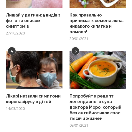
Лишай у дитини: 5 видів з
Как правильно
фото та описом
принимать семена льна:
симптомів
никакого кипятка и
помола!
27/10/2020
30/01/2021
4
5
Лікарі назвали симптоми
Попробуйте рецепт
коронавірусу в дітей
легендарного супа
доктора Моро, который
14/03/2020
без антибиотиков спас
тысячи жизней
08/01/2021