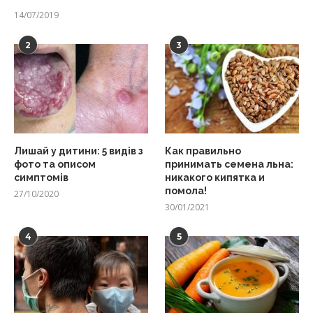
14/07/2019
2
3
Лишай у дитини: 5 видів з
Как правильно
фото та описом
принимать семена льна:
симптомів
никакого кипятка и
помола!
27/10/2020
30/01/2021
4
5