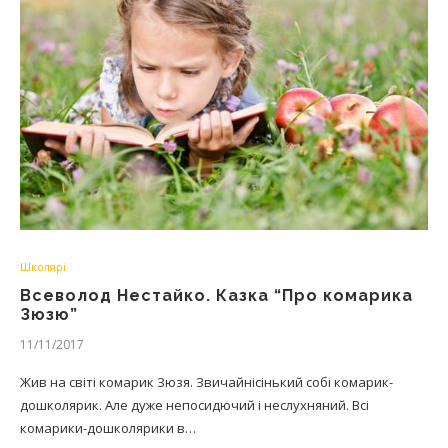
Школярі
Всеволод Нестайко. Казка “Про комарика
Зюзю”
11/11/2017
Жив на світi комарик Зюзя. Звичайнісінький собі комарик-
дошколярик. Але дуже непосидючий і неслухняний. Всі
комарики-дошколярики в…