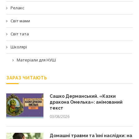
Релакс
Світ мами
Світ тата
Школярі
Матеріали для НУШ
ЗАРАЗ ЧИТАЮТЬ
Сашко Дерманський. «Казки
дракона Омелька»: анімований
текст
03/08/2026
Домашні травми та їхні наслідки: на