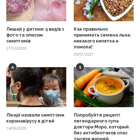
Лишай у дитини: 5 видів з
Как правильно
фото та описом
принимать семена льна:
симптомів
никакого кипятка и
помола!
27/10/2020
30/01/2021
4
5
Лікарі назвали симптоми
Попробуйте рецепт
коронавірусу в дітей
легендарного супа
доктора Моро, который
14/03/2020
без антибиотиков спас
тысячи жизней