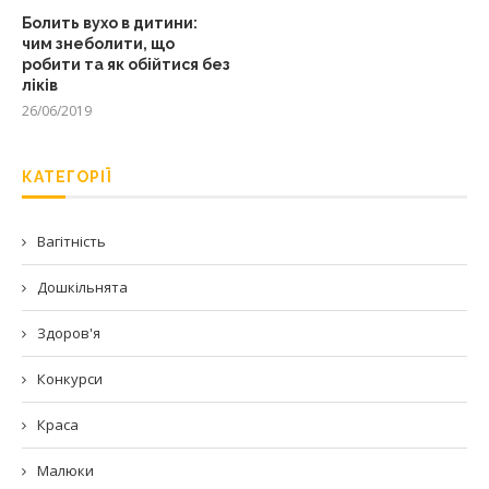
Болить вухо в дитини:
чим знеболити, що
робити та як обійтися без
ліків
26/06/2019
КАТЕГОРІЇ
Вагітність
Дошкільнята
Здоров'я
Конкурси
Краса
Малюки