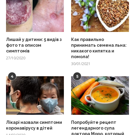
Лишай у дитини: 5 видів з
Как правильно
фото та описом
принимать семена льна:
симптомів
никакого кипятка и
помола!
27/10/2020
30/01/2021
4
5
Лікарі назвали симптоми
Попробуйте рецепт
коронавірусу в дітей
легендарного супа
доктора Моро, который