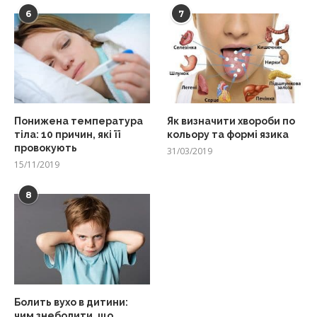
6
7
Понижена температура
Як визначити хвороби по
тіла: 10 причин, які її
кольору та формі язика
провокують
31/03/2019
15/11/2019
8
Болить вухо в дитини:
чим знеболити, що