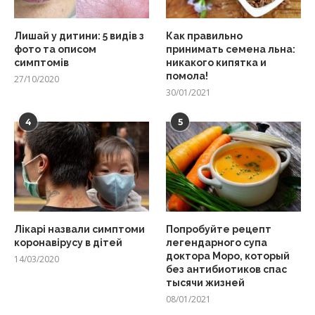
Лишай у дитини: 5 видів з
Как правильно
фото та описом
принимать семена льна:
симптомів
никакого кипятка и
помола!
27/10/2020
30/01/2021
4
5
Лікарі назвали симптоми
Попробуйте рецепт
коронавірусу в дітей
легендарного супа
доктора Моро, который
14/03/2020
без антибиотиков спас
тысячи жизней
08/01/2021