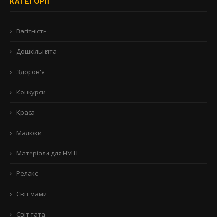
КАТЕГОРІЇ
Вагітність
Дошкільнята
Здоров'я
Конкурси
Краса
Малюки
Матеріали для НУШ
Релакс
Світ мами
Світ тата