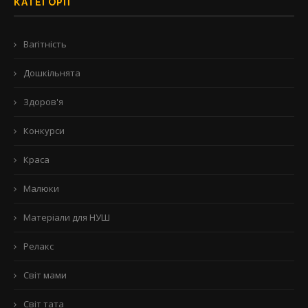
КАТЕГОРІЇ
Вагітність
Дошкільнята
Здоров'я
Конкурси
Краса
Малюки
Матеріали для НУШ
Релакс
Світ мами
Світ тата