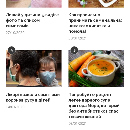
Лишай у дитини: 5 видів з
Как правильно
фото та описом
принимать семена льна:
симптомів
никакого кипятка и
помола!
27/10/2020
30/01/2021
4
5
Лікарі назвали симптоми
Попробуйте рецепт
коронавірусу в дітей
легендарного супа
доктора Моро, который
14/03/2020
без антибиотиков спас
тысячи жизней
08/01/2021