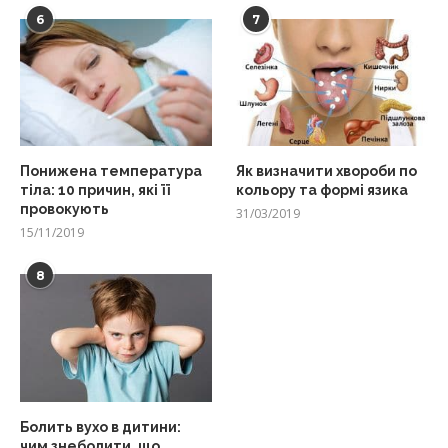
6
7
Понижена температура
Як визначити хвороби по
тіла: 10 причин, які її
кольору та формі язика
провокують
31/03/2019
15/11/2019
8
Болить вухо в дитини:
чим знеболити, що