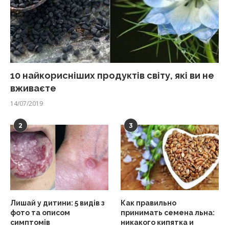
10 найкорисніших продуктів світу, які ви не
вживаєте
14/07/2019
2
3
Лишай у дитини: 5 видів з
Как правильно
фото та описом
принимать семена льна:
симптомів
никакого кипятка и