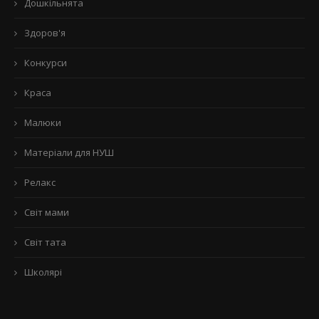
Дошкільнята
Здоров'я
Конкурси
Краса
Малюки
Матеріали для НУШ
Релакс
Світ мами
Світ тата
Школярі