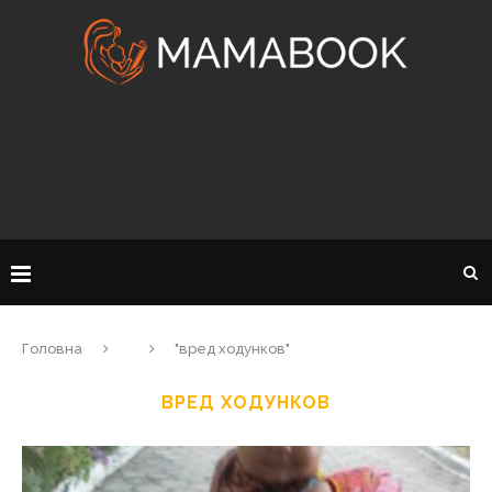
Головна
"вред ходунков"
ВРЕД ХОДУНКОВ