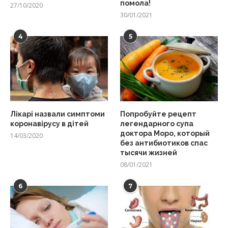
помола!
27/10/2020
30/01/2021
4
5
Лікарі назвали симптоми
Попробуйте рецепт
коронавірусу в дітей
легендарного супа
доктора Моро, который
14/03/2020
без антибиотиков спас
тысячи жизней
08/01/2021
6
7