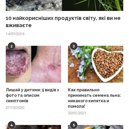
10 найкорисніших продуктів світу, які ви не
вживаєте
14/07/2019
2
3
Лишай у дитини: 5 видів з
Как правильно
фото та описом
принимать семена льна:
симптомів
никакого кипятка и
помола!
27/10/2020
30/01/2021
4
5