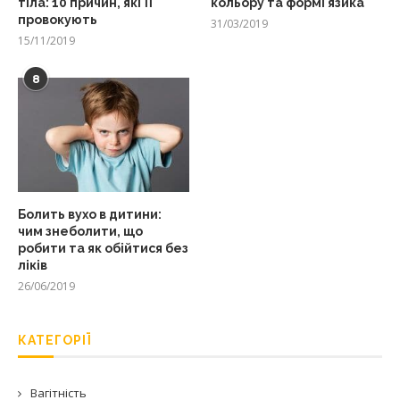
тіла: 10 причин, які її
кольору та формі язика
провокують
31/03/2019
15/11/2019
8
Болить вухо в дитини:
чим знеболити, що
робити та як обійтися без
ліків
26/06/2019
КАТЕГОРІЇ
Вагітність