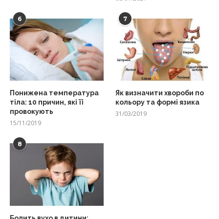
6
7
Понижена температура
Як визначити хвороби по
тіла: 10 причин, які її
кольору та формі язика
провокують
31/03/2019
15/11/2019
8
Болить вухо в дитини: