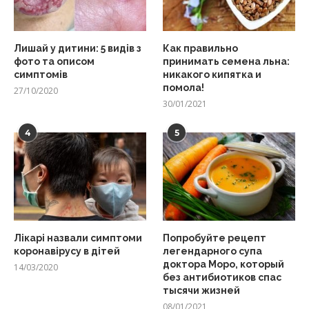
Лишай у дитини: 5 видів з
Как правильно
фото та описом
принимать семена льна:
симптомів
никакого кипятка и
помола!
27/10/2020
30/01/2021
4
5
Лікарі назвали симптоми
Попробуйте рецепт
коронавірусу в дітей
легендарного супа
доктора Моро, который
14/03/2020
без антибиотиков спас
тысячи жизней
08/01/2021