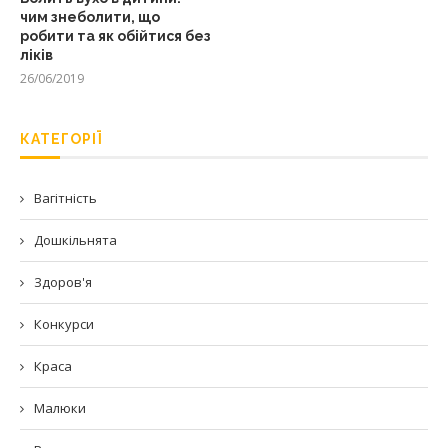
чим знеболити, що
робити та як обійтися без
ліків
26/06/2019
КАТЕГОРІЇ
Вагітність
Дошкільнята
Здоров'я
Конкурси
Краса
Малюки