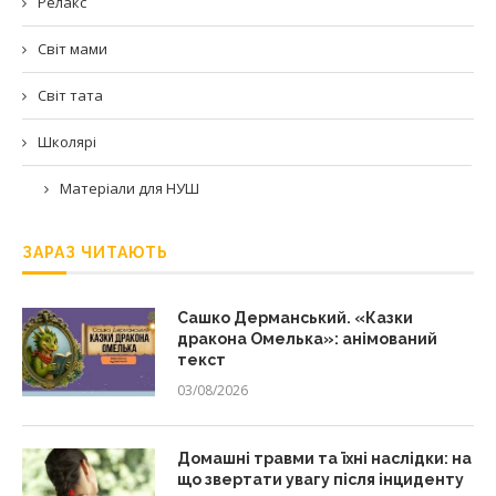
Релакс
Світ мами
Світ тата
Школярі
Матеріали для НУШ
ЗАРАЗ ЧИТАЮТЬ
Сашко Дерманський. «Казки
дракона Омелька»: анімований
текст
03/08/2026
Домашні травми та їхні наслідки: на
що звертати увагу після інциденту