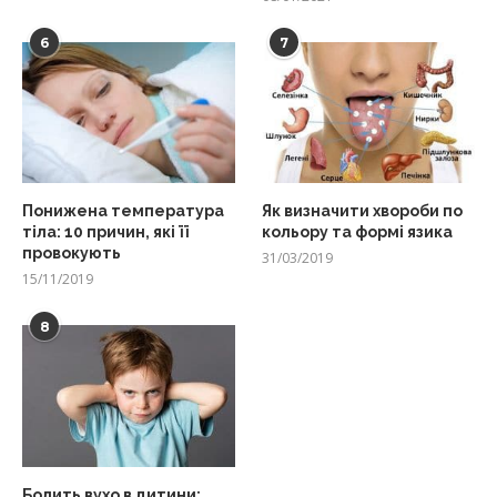
6
7
Понижена температура
Як визначити хвороби по
тіла: 10 причин, які її
кольору та формі язика
провокують
31/03/2019
15/11/2019
8
Болить вухо в дитини: