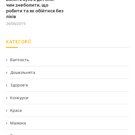
чим знеболити, що
робити та як обійтися без
ліків
26/06/2019
КАТЕГОРІЇ
Вагітність
Дошкільнята
Здоров'я
Конкурси
Краса
Малюки