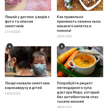
Лишай у дитини: 5 видів з
Как правильно
фото та описом
принимать семена льна:
симптомів
никакого кипятка и
помола!
27/10/2020
30/01/2021
4
5
Лікарі назвали симптоми
Попробуйте рецепт
коронавірусу в дітей
легендарного супа
доктора Моро, который
14/03/2020
без антибиотиков спас
тысячи жизней
08/01/2021