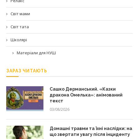
Релакс
Світ мами
Світ тата
Школярі
Матеріали для НУШ
ЗАРАЗ ЧИТАЮТЬ
Сашко Дерманський. «Казки
дракона Омелька»: анімований
текст
03/08/2026
Домашні травми та їхні наслідки: на
що звертати увагу після інциденту