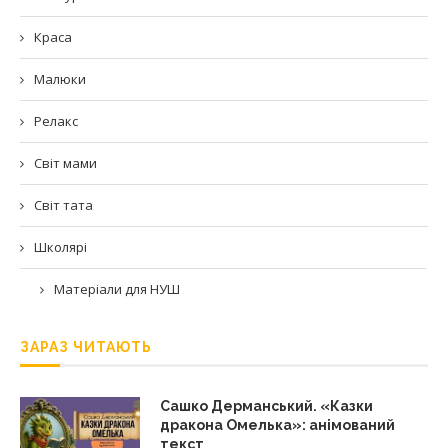
Краса
Малюки
Релакс
Світ мами
Світ тата
Школярі
Матеріали для НУШ
ЗАРАЗ ЧИТАЮТЬ
Сашко Дерманський. «Казки
дракона Омелька»: анімований
текст