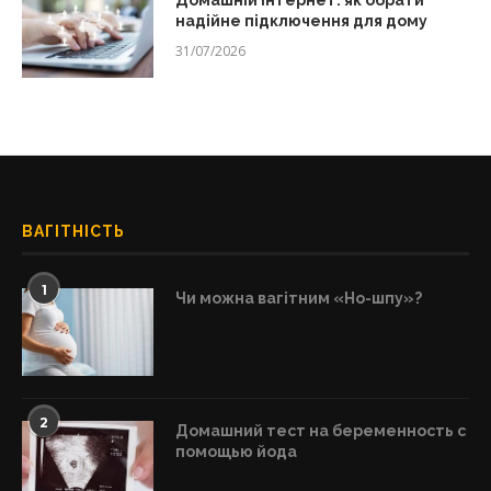
Домашній інтернет: як обрати
надійне підключення для дому
31/07/2026
ВАГІТНІСТЬ
1
Чи можна вагітним «Но-шпу»?
2
Домашний тест на беременность с
помощью йода