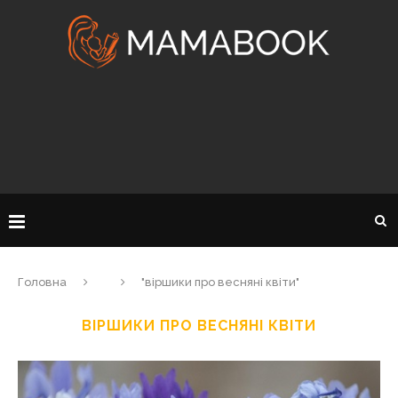
Головна
"віршики про весняні квіти"
ВІРШИКИ ПРО ВЕСНЯНІ КВІТИ