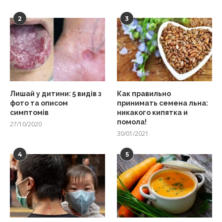
2
3
Лишай у дитини: 5 видів з
Как правильно
фото та описом
принимать семена льна:
симптомів
никакого кипятка и
помола!
27/10/2020
30/01/2021
4
5