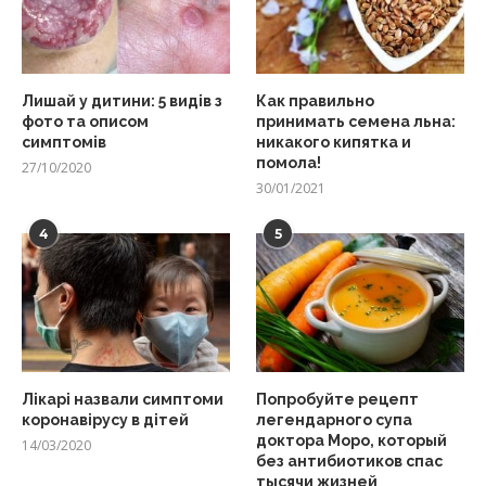
Лишай у дитини: 5 видів з
Как правильно
фото та описом
принимать семена льна:
симптомів
никакого кипятка и
помола!
27/10/2020
30/01/2021
4
5
Лікарі назвали симптоми
Попробуйте рецепт
коронавірусу в дітей
легендарного супа
доктора Моро, который
14/03/2020
без антибиотиков спас
тысячи жизней