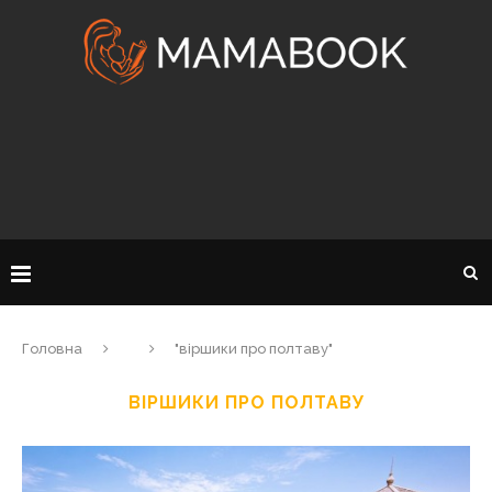
Головна
"віршики про полтаву"
ВІРШИКИ ПРО ПОЛТАВУ