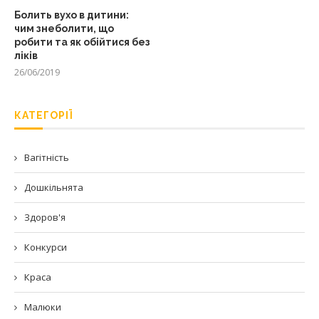
Болить вухо в дитини:
чим знеболити, що
робити та як обійтися без
ліків
26/06/2019
КАТЕГОРІЇ
Вагітність
Дошкільнята
Здоров'я
Конкурси
Краса
Малюки