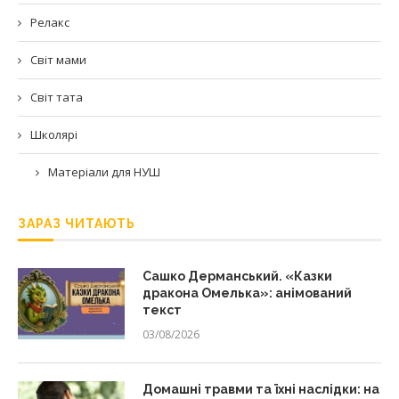
Релакс
Світ мами
Світ тата
Школярі
Матеріали для НУШ
ЗАРАЗ ЧИТАЮТЬ
Сашко Дерманський. «Казки
дракона Омелька»: анімований
текст
03/08/2026
Домашні травми та їхні наслідки: на