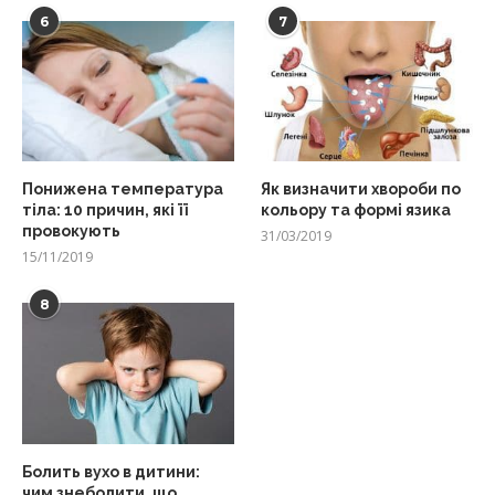
6
7
Понижена температура
Як визначити хвороби по
тіла: 10 причин, які її
кольору та формі язика
провокують
31/03/2019
15/11/2019
8
Болить вухо в дитини:
чим знеболити, що