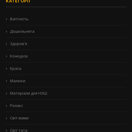
КАТЕГОРІЇ
Вагітність
Дошкільнята
Здоров'я
Конкурси
Краса
Малюки
Матеріали для НУШ
Релакс
Світ мами
Світ тата