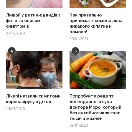
Лишай у дитини: 5 видів з
Как правильно
фото та описом
принимать семена льна:
симптомів
никакого кипятка и
помола!
27/10/2020
30/01/2021
4
5
Лікарі назвали симптоми
Попробуйте рецепт
коронавірусу в дітей
легендарного супа
доктора Моро, который
14/03/2020
без антибиотиков спас
тысячи жизней
08/01/2021