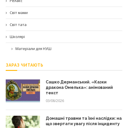
Релакс
Світ мами
Світ тата
Школярі
Матеріали для НУШ
ЗАРАЗ ЧИТАЮТЬ
Сашко Дерманський. «Казки
дракона Омелька»: анімований
текст
03/08/2026
Домашні травми та їхні наслідки: на
що звертати увагу після інциденту