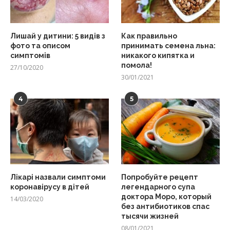
Лишай у дитини: 5 видів з
Как правильно
фото та описом
принимать семена льна:
симптомів
никакого кипятка и
помола!
27/10/2020
30/01/2021
4
5
Лікарі назвали симптоми
Попробуйте рецепт
коронавірусу в дітей
легендарного супа
доктора Моро, который
14/03/2020
без антибиотиков спас
тысячи жизней
08/01/2021