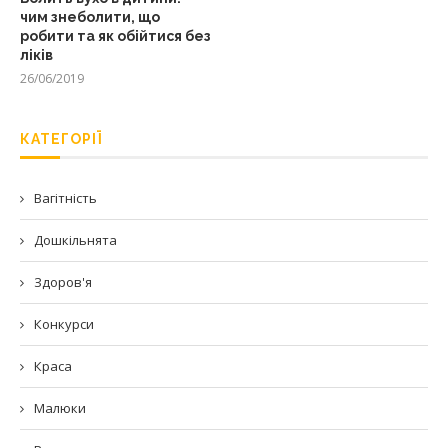
чим знеболити, що
робити та як обійтися без
ліків
26/06/2019
КАТЕГОРІЇ
Вагітність
Дошкільнята
Здоров'я
Конкурси
Краса
Малюки