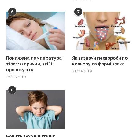
6
7
Понижена температура
Як визначити хвороби по
тіла: 10 причин, які її
кольору та формі язика
провокують
31/03/2019
15/11/2019
8
Болить вухо в дитини: