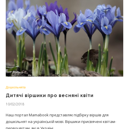
Дошкільнята
Дитячі віршики про весняні квіти
10/02/2018
Наш портал Mamabook представляє підбірку віршів для
дошкільнят на українській мові. Віршики присвячені квітам-
первоцвітам, які в Україні…