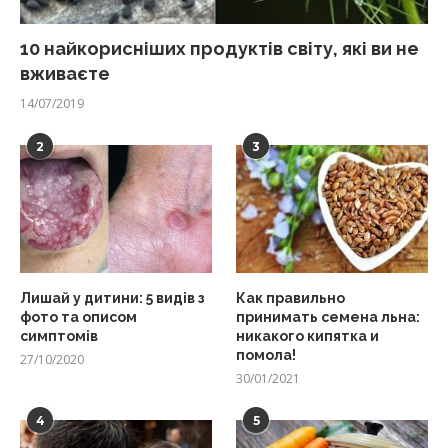
10 найкорисніших продуктів світу, які ви не
вживаєте
14/07/2019
2
3
Лишай у дитини: 5 видів з
Как правильно
фото та описом
принимать семена льна:
симптомів
никакого кипятка и
помола!
27/10/2020
30/01/2021
4
5