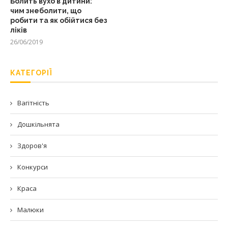
Болить вухо в дитини:
чим знеболити, що
робити та як обійтися без
ліків
26/06/2019
КАТЕГОРІЇ
Вагітність
Дошкільнята
Здоров'я
Конкурси
Краса
Малюки