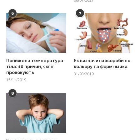
08/01/2021
6
7
Понижена температура
Як визначити хвороби по
тіла: 10 причин, які її
кольору та формі язика
провокують
31/03/2019
15/11/2019
8