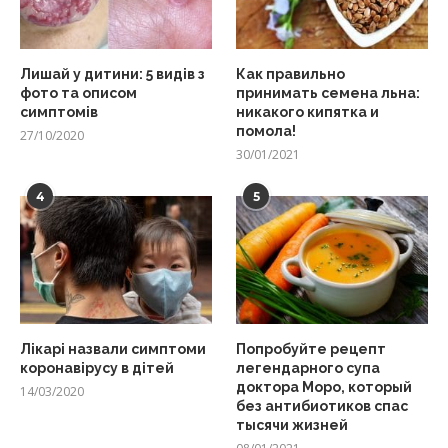
Лишай у дитини: 5 видів з
Как правильно
фото та описом
принимать семена льна:
симптомів
никакого кипятка и
помола!
27/10/2020
30/01/2021
4
5
Лікарі назвали симптоми
Попробуйте рецепт
коронавірусу в дітей
легендарного супа
доктора Моро, который
14/03/2020
без антибиотиков спас
тысячи жизней