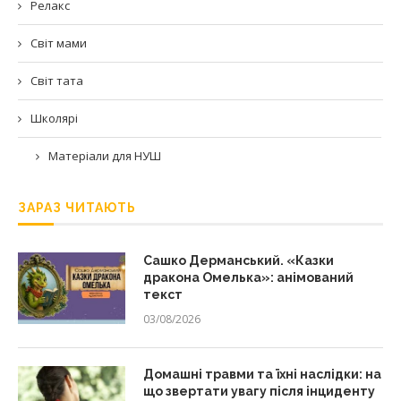
Релакс
Світ мами
Світ тата
Школярі
Матеріали для НУШ
ЗАРАЗ ЧИТАЮТЬ
Сашко Дерманський. «Казки
дракона Омелька»: анімований
текст
03/08/2026
Домашні травми та їхні наслідки: на
що звертати увагу після інциденту