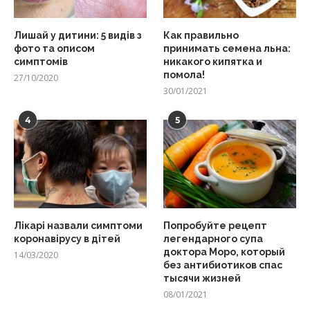
Лишай у дитини: 5 видів з
Как правильно
фото та описом
принимать семена льна:
симптомів
никакого кипятка и
помола!
27/10/2020
30/01/2021
4
5
Лікарі назвали симптоми
Попробуйте рецепт
коронавірусу в дітей
легендарного супа
доктора Моро, который
14/03/2020
без антибиотиков спас
тысячи жизней
08/01/2021