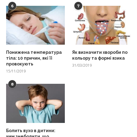
6
7
Понижена температура
Як визначити хвороби по
тіла: 10 причин, які її
кольору та формі язика
провокують
31/03/2019
15/11/2019
8
Болить вухо в дитини:
чим знеболити, що