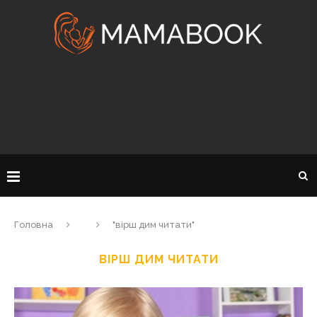
Головна
"вірш дим читати"
ВІРШ ДИМ ЧИТАТИ