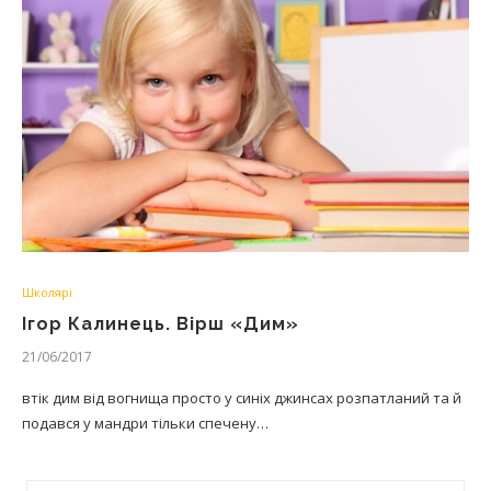
Школярі
Ігор Калинець. Вірш «Дим»
21/06/2017
втік дим від вогнища просто у синіх джинсах розпатланий та й
подався у мандри тільки спечену…