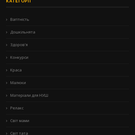
КАТЕГОРІЇ
Вагітність
Дошкільнята
Здоров'я
Конкурси
Краса
Малюки
Матеріали для НУШ
Релакс
Світ мами
Світ тата