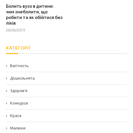
Болить вухо в дитини:
чим знеболити, що
робити та як обійтися без
ліків
26/06/2019
КАТЕГОРІЇ
Вагітність
Дошкільнята
Здоров'я
Конкурси
Краса
Малюки