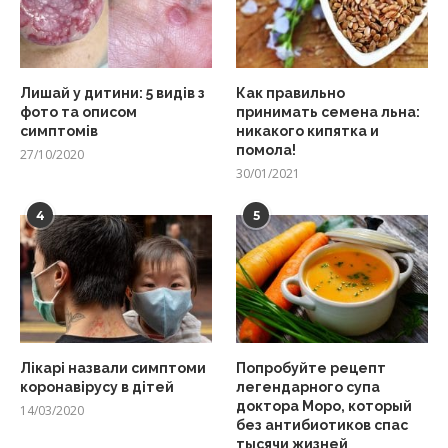
Лишай у дитини: 5 видів з
Как правильно
фото та описом
принимать семена льна:
симптомів
никакого кипятка и
помола!
27/10/2020
30/01/2021
4
5
Лікарі назвали симптоми
Попробуйте рецепт
коронавірусу в дітей
легендарного супа
доктора Моро, который
14/03/2020
без антибиотиков спас
тысячи жизней