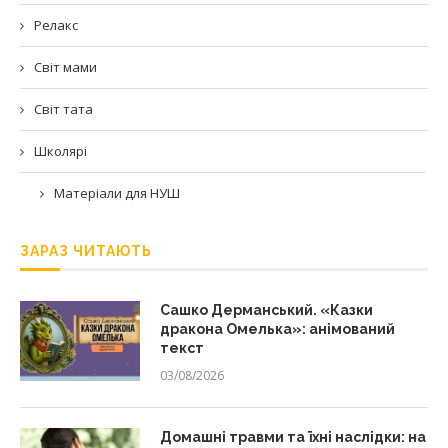
Релакс
Світ мами
Світ тата
Школярі
Матеріали для НУШ
ЗАРАЗ ЧИТАЮТЬ
Сашко Дерманський. «Казки
дракона Омелька»: анімований
текст
03/08/2026
Домашні травми та їхні наслідки: на