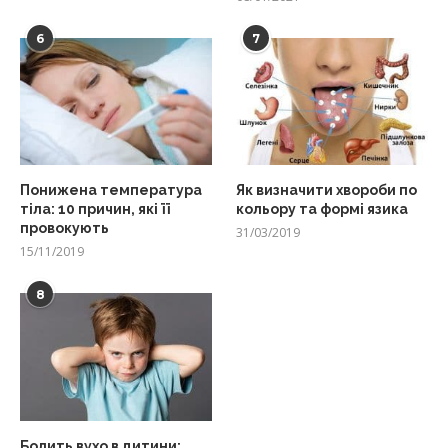
6
7
Понижена температура
Як визначити хвороби по
тіла: 10 причин, які її
кольору та формі язика
провокують
31/03/2019
15/11/2019
8
Болить вухо в дитини: