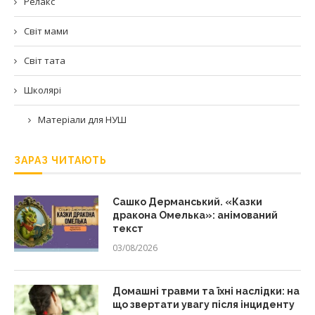
Релакс
Світ мами
Світ тата
Школярі
Матеріали для НУШ
ЗАРАЗ ЧИТАЮТЬ
Сашко Дерманський. «Казки
дракона Омелька»: анімований
текст
03/08/2026
Домашні травми та їхні наслідки: на
що звертати увагу після інциденту