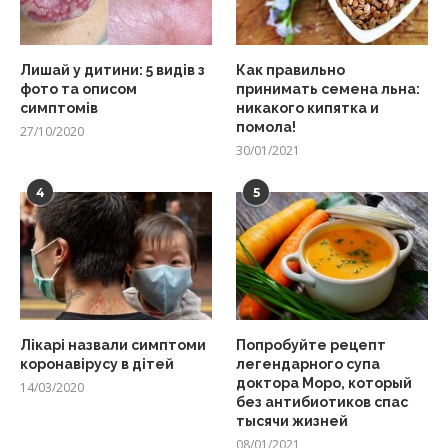
Лишай у дитини: 5 видів з
Как правильно
фото та описом
принимать семена льна:
симптомів
никакого кипятка и
помола!
27/10/2020
30/01/2021
4
5
Лікарі назвали симптоми
Попробуйте рецепт
коронавірусу в дітей
легендарного супа
доктора Моро, который
14/03/2020
без антибиотиков спас
тысячи жизней
08/01/2021