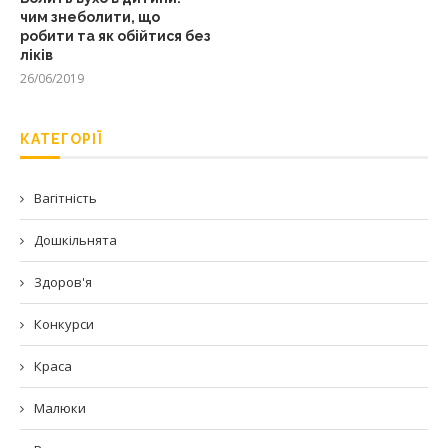
чим знеболити, що
робити та як обійтися без
ліків
26/06/2019
КАТЕГОРІЇ
Вагітність
Дошкільнята
Здоров'я
Конкурси
Краса
Малюки