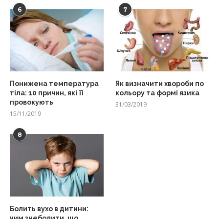
6
7
Понижена температура
Як визначити хвороби по
тіла: 10 причин, які її
кольору та формі язика
провокують
31/03/2019
15/11/2019
8
Болить вухо в дитини:
чим знеболити, що