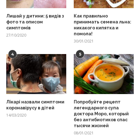
Лишай у дитини: 5 видів з
Как правильно
фото та описом
принимать семена льна:
симптомів
никакого кипятка и
помола!
27/10/2020
30/01/2021
4
5
Лікарі назвали симптоми
Попробуйте рецепт
коронавірусу в дітей
легендарного супа
доктора Моро, который
14/03/2020
без антибиотиков спас
тысячи жизней
08/01/2021