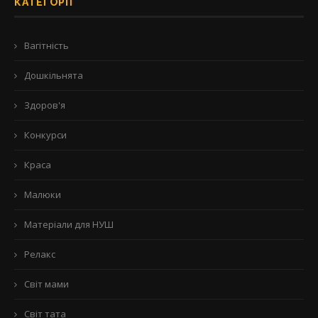
КАТЕГОРІЇ
Вагітність
Дошкільнята
Здоров'я
Конкурси
Краса
Малюки
Матеріали для НУШ
Релакс
Світ мами
Світ тата