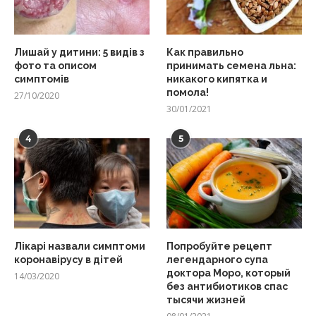
Лишай у дитини: 5 видів з
Как правильно
фото та описом
принимать семена льна:
симптомів
никакого кипятка и
помола!
27/10/2020
30/01/2021
4
5
Лікарі назвали симптоми
Попробуйте рецепт
коронавірусу в дітей
легендарного супа
доктора Моро, который
14/03/2020
без антибиотиков спас
тысячи жизней