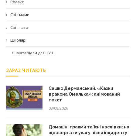
Релакс
Світ мами
Світ тата
Школярі
Матеріали для НУШ
ЗАРАЗ ЧИТАЮТЬ
Сашко Дерманський. «Казки
дракона Омелька»: анімований
текст
03/08/2026
Домашні травми та їхні наслідки: на
що звертати увагу після інциденту