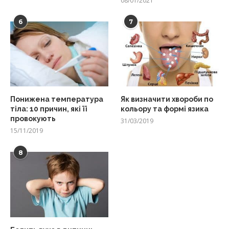
08/01/2021
6
7
Понижена температура
Як визначити хвороби по
тіла: 10 причин, які її
кольору та формі язика
провокують
31/03/2019
15/11/2019
8