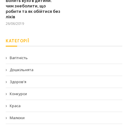
Болить вухо в дитини:
чим знеболити, що
робити та як обійтися без
ліків
26/06/2019
КАТЕГОРІЇ
Вагітність
Дошкільнята
Здоров'я
Конкурси
Краса
Малюки