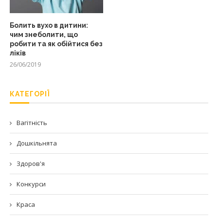
Болить вухо в дитини:
чим знеболити, що
робити та як обійтися без
ліків
26/06/2019
КАТЕГОРІЇ
Вагітність
Дошкільнята
Здоров'я
Конкурси
Краса