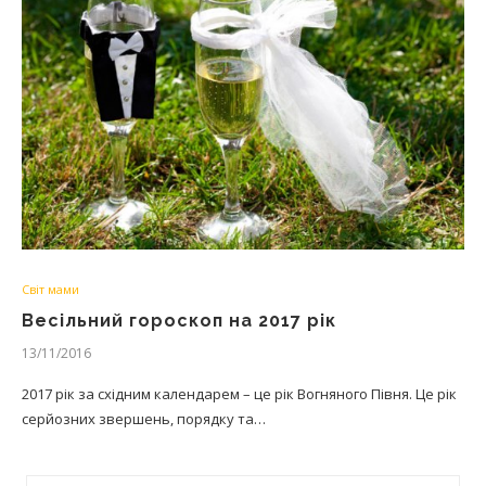
Світ мами
Весільний гороскоп на 2017 рік
13/11/2016
2017 рік за східним календарем – це рік Вогняного Півня. Це рік
серйозних звершень, порядку та…