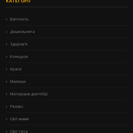
КАТЕГОРІЇ
Вагітність
Дошкільнята
Здоров'я
Конкурси
Краса
Малюки
Матеріали для НУШ
Релакс
Світ мами
Світ тата