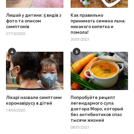
Лишай у дитини: 5 видів з
Как правильно
фото та описом
принимать семена льна:
симптомів
никакого кипятка и
помола!
27/10/2020
30/01/2021
4
5
Лікарі назвали симптоми
Попробуйте рецепт
коронавірусу в дітей
легендарного супа
доктора Моро, который
14/03/2020
без антибиотиков спас
тысячи жизней
08/01/2021