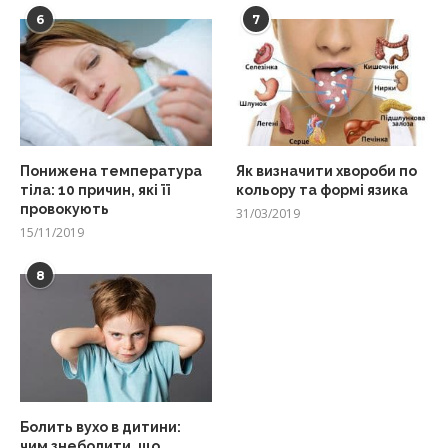
6
7
Понижена температура
Як визначити хвороби по
тіла: 10 причин, які її
кольору та формі язика
провокують
31/03/2019
15/11/2019
8
Болить вухо в дитини:
чим знеболити, що