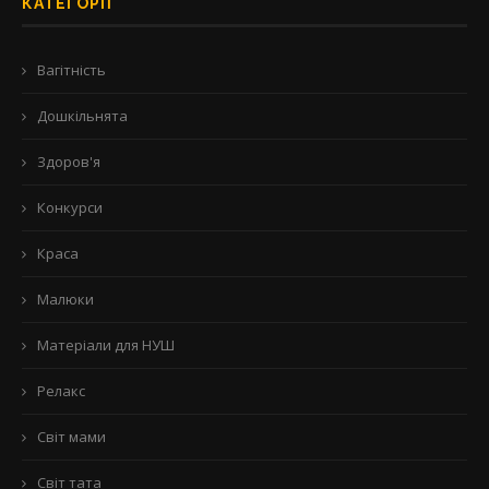
КАТЕГОРІЇ
Вагітність
Дошкільнята
Здоров'я
Конкурси
Краса
Малюки
Матеріали для НУШ
Релакс
Світ мами
Світ тата