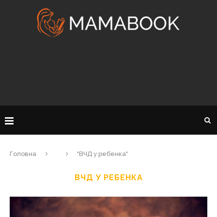
Головна
"ВЧД у ребенка"
ВЧД У РЕБЕНКА