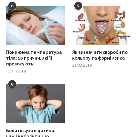
6
7
Понижена температура
Як визначити хвороби по
тіла: 10 причин, які її
кольору та формі язика
провокують
31/03/2019
15/11/2019
8
Болить вухо в дитини:
чим знеболити, що