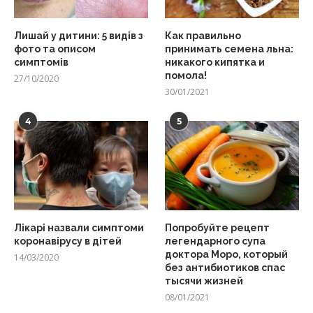
Лишай у дитини: 5 видів з
Как правильно
фото та описом
принимать семена льна:
симптомів
никакого кипятка и
помола!
27/10/2020
30/01/2021
4
5
Лікарі назвали симптоми
Попробуйте рецепт
коронавірусу в дітей
легендарного супа
доктора Моро, который
14/03/2020
без антибиотиков спас
тысячи жизней
08/01/2021