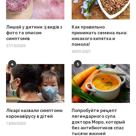
Лишай у дитини: 5 видів з
Как правильно
фото та описом
принимать семена льна:
симптомів
никакого кипятка и
помола!
27/10/2020
30/01/2021
4
5
Лікарі назвали симптоми
Попробуйте рецепт
коронавірусу в дітей
легендарного супа
доктора Моро, который
14/03/2020
без антибиотиков спас
тысячи жизней