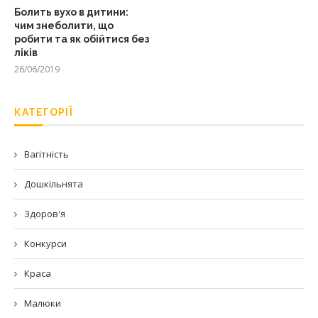
Болить вухо в дитини:
чим знеболити, що
робити та як обійтися без
ліків
26/06/2019
КАТЕГОРІЇ
Вагітність
Дошкільнята
Здоров'я
Конкурси
Краса
Малюки