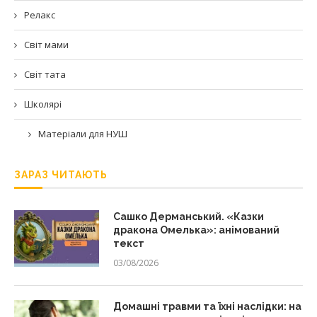
Релакс
Світ мами
Світ тата
Школярі
Матеріали для НУШ
ЗАРАЗ ЧИТАЮТЬ
Сашко Дерманський. «Казки
дракона Омелька»: анімований
текст
03/08/2026
Домашні травми та їхні наслідки: на