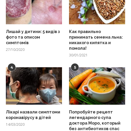
Лишай у дитини: 5 видів з
Как правильно
фото та описом
принимать семена льна:
симптомів
никакого кипятка и
помола!
27/10/2020
30/01/2021
4
5
Лікарі назвали симптоми
Попробуйте рецепт
коронавірусу в дітей
легендарного супа
доктора Моро, который
14/03/2020
без антибиотиков спас