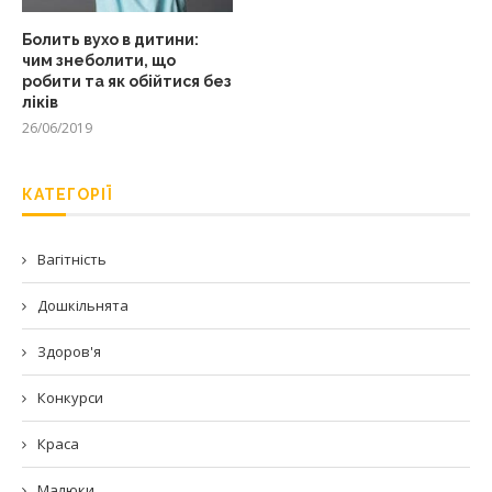
Болить вухо в дитини:
чим знеболити, що
робити та як обійтися без
ліків
26/06/2019
КАТЕГОРІЇ
Вагітність
Дошкільнята
Здоров'я
Конкурси
Краса
Малюки