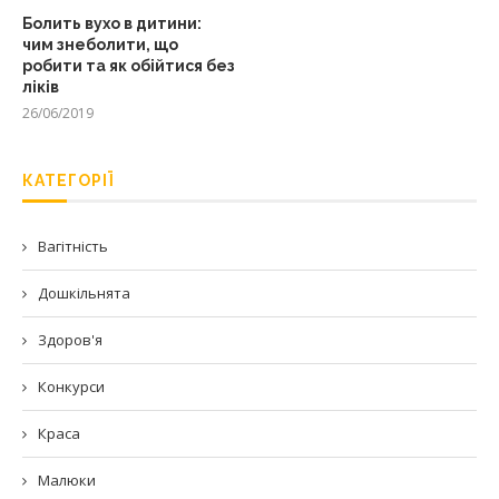
Болить вухо в дитини:
чим знеболити, що
робити та як обійтися без
ліків
26/06/2019
КАТЕГОРІЇ
Вагітність
Дошкільнята
Здоров'я
Конкурси
Краса
Малюки