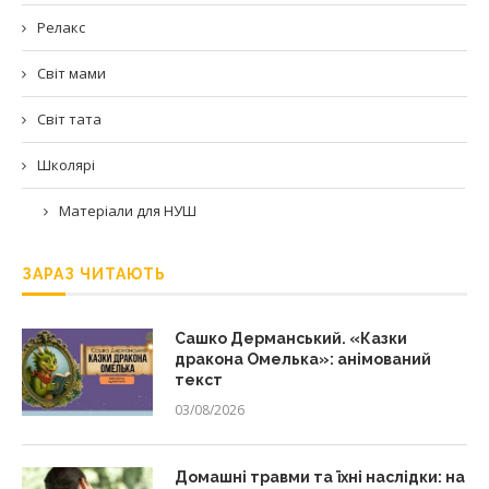
Релакс
Світ мами
Світ тата
Школярі
Матеріали для НУШ
ЗАРАЗ ЧИТАЮТЬ
Сашко Дерманський. «Казки
дракона Омелька»: анімований
текст
03/08/2026
Домашні травми та їхні наслідки: на