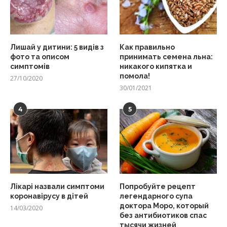
Лишай у дитини: 5 видів з
Как правильно
фото та описом
принимать семена льна:
симптомів
никакого кипятка и
помола!
27/10/2020
30/01/2021
4
5
Лікарі назвали симптоми
Попробуйте рецепт
коронавірусу в дітей
легендарного супа
доктора Моро, который
14/03/2020
без антибиотиков спас
тысячи жизней