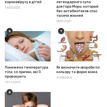
коронавірусу в дітей
легендарного супа
доктора Моро, который
14/03/2020
без антибиотиков спас
тысячи жизней
08/01/2021
6
7
Понижена температура
Як визначити хвороби по
тіла: 10 причин, які її
кольору та формі язика
провокують
31/03/2019
15/11/2019
8