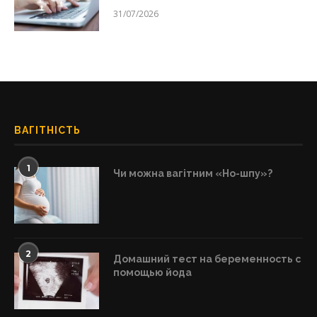
31/07/2026
ВАГІТНІСТЬ
1
Чи можна вагітним «Но-шпу»?
2
Домашний тест на беременность с
помощью йода