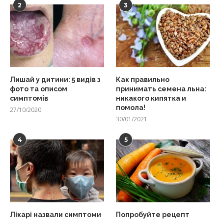
2
3
Лишай у дитини: 5 видів з
Как правильно
фото та описом
принимать семена льна:
симптомів
никакого кипятка и
помола!
27/10/2020
30/01/2021
4
5
Лікарі назвали симптоми
Попробуйте рецепт