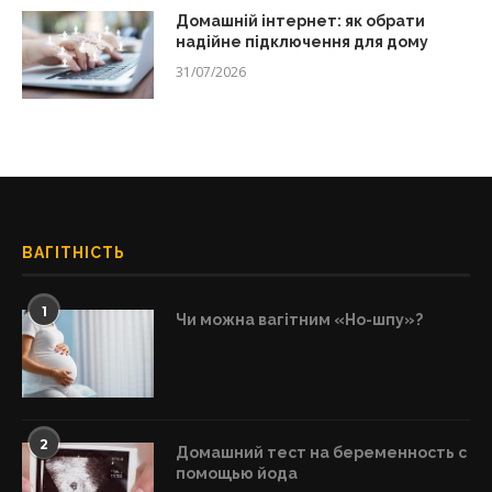
Домашній інтернет: як обрати
надійне підключення для дому
31/07/2026
ВАГІТНІСТЬ
1
Чи можна вагітним «Но-шпу»?
2
Домашний тест на беременность с
помощью йода