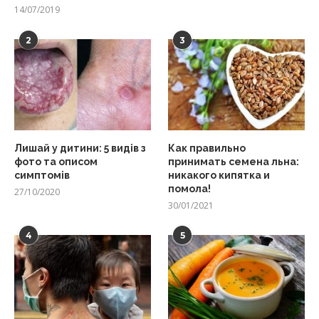
14/07/2019
2
3
Лишай у дитини: 5 видів з
Как правильно
фото та описом
принимать семена льна:
симптомів
никакого кипятка и
помола!
27/10/2020
30/01/2021
4
5