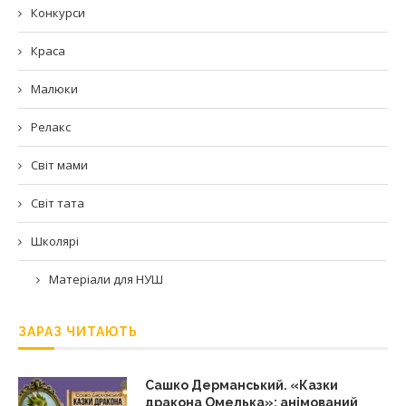
Конкурси
Краса
Малюки
Релакс
Світ мами
Світ тата
Школярі
Матеріали для НУШ
ЗАРАЗ ЧИТАЮТЬ
Сашко Дерманський. «Казки
дракона Омелька»: анімований