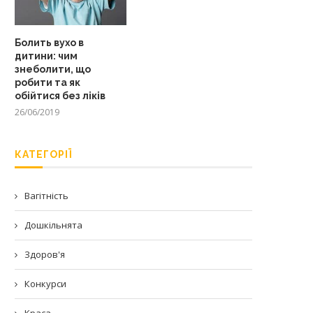
Болить вухо в
дитини: чим
знеболити, що
робити та як
обійтися без ліків
26/06/2019
КАТЕГОРІЇ
Вагітність
Дошкільнята
Здоров'я
Конкурси
Краса