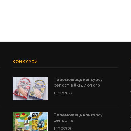
КОНКУРСИ
Переможець конкурсу
репостів 8-14 лютого
15/02/2023
Переможець конкурсу
репостів
14/10/2020