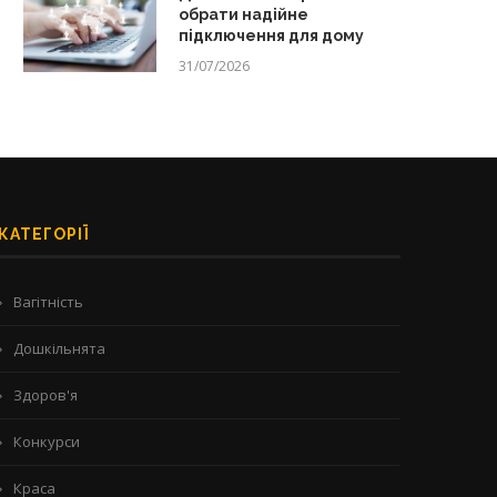
обрати надійне
підключення для дому
31/07/2026
КАТЕГОРІЇ
Вагітність
Дошкільнята
Здоров'я
Конкурси
Краса