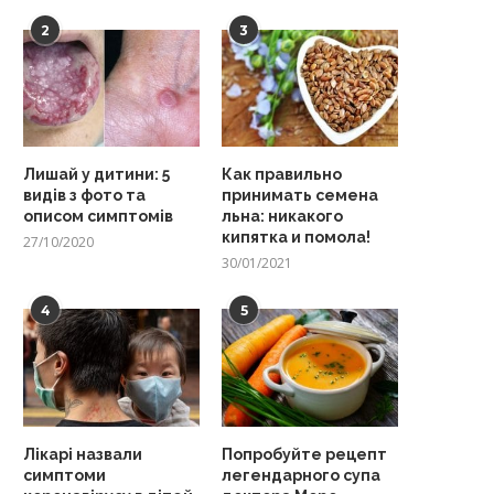
2
3
Лишай у дитини: 5
Как правильно
видів з фото та
принимать семена
описом симптомів
льна: никакого
кипятка и помола!
27/10/2020
30/01/2021
4
5
Лікарі назвали
Попробуйте рецепт
симптоми
легендарного супа