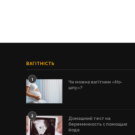
ВАГІТНІСТЬ
1
Чи можна вагітним «Но-
шпу»?
2
Домашний тест на
беременность с помощью
йода