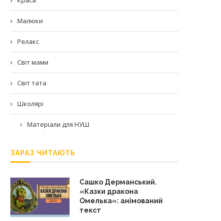
Малюки
Релакс
Світ мами
Світ тата
Школярі
Матеріали для НУШ
ЗАРАЗ ЧИТАЮТЬ
Сашко Дерманський.
«Казки дракона
Омелька»: анімований
текст