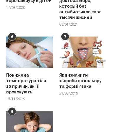
коронавірусу в дітей
доктора Моро,
который без
14/03/2020
антибиотиков спас
тысячи жизней
08/01/2021
6
7
Понижена
Як визначити
температура тіла:
хвороби по кольору
10 причин, які її
та формі язика
провокують
31/03/2019
15/11/2019
8