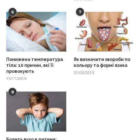
6
7
Понижена температура
Як визначити хвороби по
тіла: 10 причин, які її
кольору та формі язика
провокують
31/03/2019
15/11/2019
8
Болить вухо в дитини: