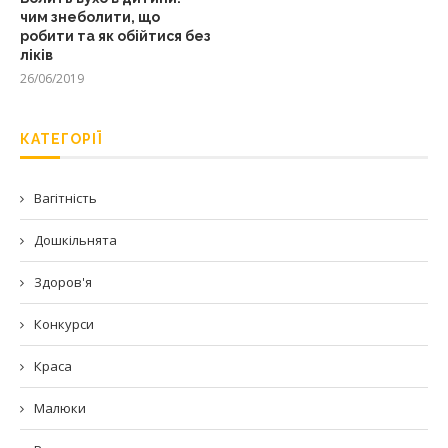
чим знеболити, що
робити та як обійтися без
ліків
26/06/2019
КАТЕГОРІЇ
Вагітність
Дошкільнята
Здоров'я
Конкурси
Краса
Малюки