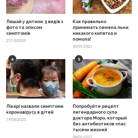
Лишай у дитини: 5 видів з
Как правильно
фото та описом
принимать семена льна:
симптомів
никакого кипятка и
помола!
27/10/2020
30/01/2021
4
5
Лікарі назвали симптоми
Попробуйте рецепт
коронавірусу в дітей
легендарного супа
доктора Моро, который
14/03/2020
без антибиотиков спас
тысячи жизней
08/01/2021