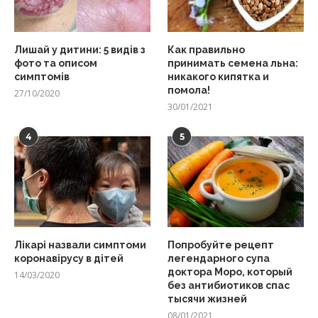
Лишай у дитини: 5 видів з
Как правильно
фото та описом
принимать семена льна:
симптомів
никакого кипятка и
помола!
27/10/2020
30/01/2021
4
5
Лікарі назвали симптоми
Попробуйте рецепт
коронавірусу в дітей
легендарного супа
доктора Моро, который
14/03/2020
без антибиотиков спас
тысячи жизней
08/01/2021