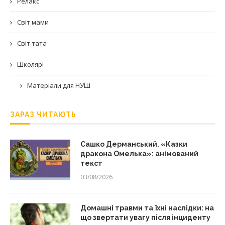
Релакс
Світ мами
Світ тата
Школярі
Матеріали для НУШ
ЗАРАЗ ЧИТАЮТЬ
Сашко Дерманський. «Казки
дракона Омелька»: анімований
текст
03/08/2026
Домашні травми та їхні наслідки: на
що звертати увагу після інциденту