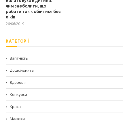
Болить вухо в дитини:
чим знеболити, що
робити та як обійтися без
ліків
26/06/2019
КАТЕГОРІЇ
Вагітність
Дошкільнята
Здоров'я
Конкурси
Краса
Малюки