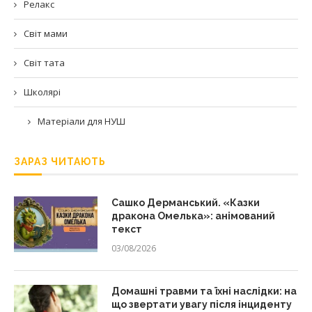
Релакс
Світ мами
Світ тата
Школярі
Матеріали для НУШ
ЗАРАЗ ЧИТАЮТЬ
Сашко Дерманський. «Казки
дракона Омелька»: анімований
текст
03/08/2026
Домашні травми та їхні наслідки: на
що звертати увагу після інциденту