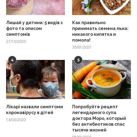
Лишай у дитини: 5 видів з
Как правильно
фото та описом
принимать семена льна:
симптомів
никакого кипятка и
помола!
27/10/2020
30/01/2021
4
5
Лікарі назвали симптоми
Попробуйте рецепт
коронавірусу в дітей
легендарного супа
доктора Моро, который
14/03/2020
без антибиотиков спас
тысячи жизней