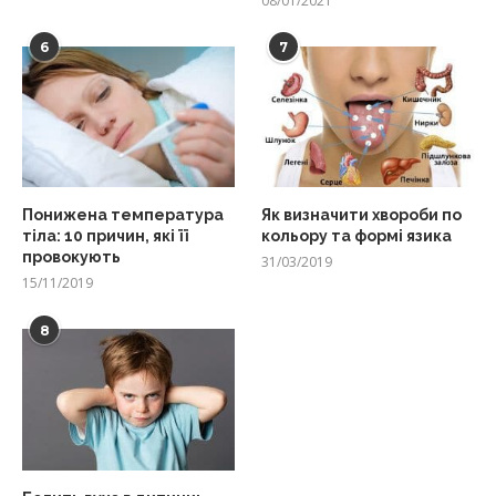
08/01/2021
6
7
Понижена температура
Як визначити хвороби по
тіла: 10 причин, які її
кольору та формі язика
провокують
31/03/2019
15/11/2019
8