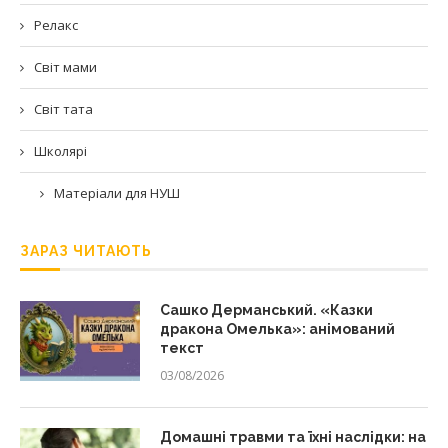
Релакс
Світ мами
Світ тата
Школярі
Матеріали для НУШ
ЗАРАЗ ЧИТАЮТЬ
Сашко Дерманський. «Казки
дракона Омелька»: анімований
текст
03/08/2026
Домашні травми та їхні наслідки: на