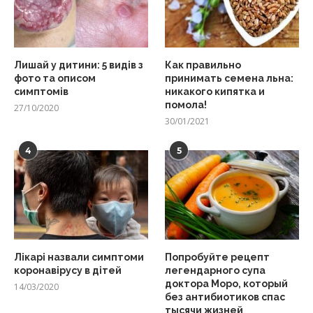
Лишай у дитини: 5 видів з
Как правильно
фото та описом
принимать семена льна:
симптомів
никакого кипятка и
помола!
27/10/2020
30/01/2021
4
5
Лікарі назвали симптоми
Попробуйте рецепт
коронавірусу в дітей
легендарного супа
доктора Моро, который
14/03/2020
без антибиотиков спас
тысячи жизней