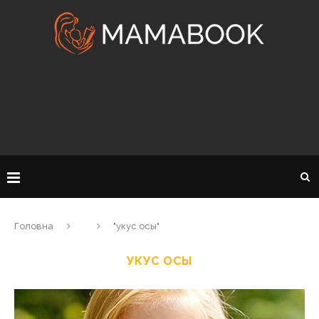
Головна
"укус осы"
УКУС ОСЫ