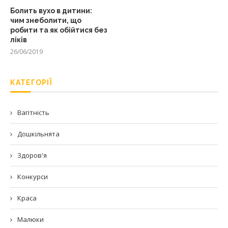
Болить вухо в дитини:
чим знеболити, що
робити та як обійтися без
ліків
26/06/2019
КАТЕГОРІЇ
Вагітність
Дошкільнята
Здоров'я
Конкурси
Краса
Малюки