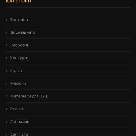
КАТЕГОРІЇ
Вагітність
Дошкільнята
Здоров'я
Конкурси
Краса
Малюки
Матеріали для НУШ
Релакс
Світ мами
Світ тата