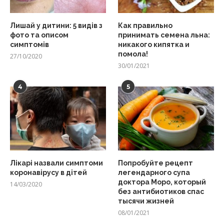
Лишай у дитини: 5 видів з
Как правильно
фото та описом
принимать семена льна:
симптомів
никакого кипятка и
помола!
27/10/2020
30/01/2021
4
5
Лікарі назвали симптоми
Попробуйте рецепт
коронавірусу в дітей
легендарного супа
доктора Моро, который
14/03/2020
без антибиотиков спас
тысячи жизней
08/01/2021