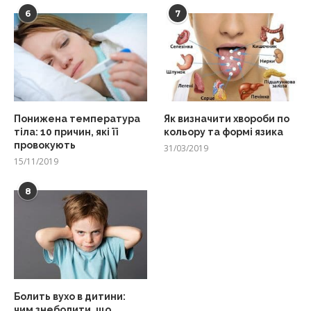
6
7
Понижена температура
Як визначити хвороби по
тіла: 10 причин, які її
кольору та формі язика
провокують
31/03/2019
15/11/2019
8
Болить вухо в дитини:
чим знеболити, що