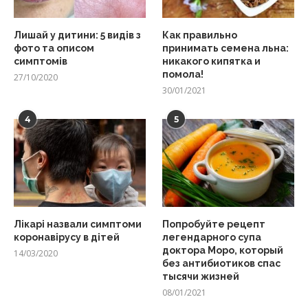
Лишай у дитини: 5 видів з
Как правильно
фото та описом
принимать семена льна:
симптомів
никакого кипятка и
помола!
27/10/2020
30/01/2021
4
5
Лікарі назвали симптоми
Попробуйте рецепт
коронавірусу в дітей
легендарного супа
доктора Моро, который
14/03/2020
без антибиотиков спас
тысячи жизней
08/01/2021