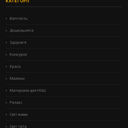
КАТЕГОРІЇ
Вагітність
Дошкільнята
Здоров'я
Конкурси
Краса
Малюки
Матеріали для НУШ
Релакс
Світ мами
Світ тата