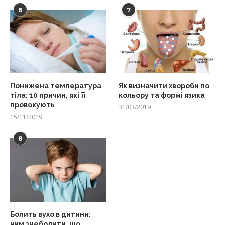
6
7
Понижена температура
Як визначити хвороби по
тіла: 10 причин, які її
кольору та формі язика
провокують
31/03/2019
15/11/2019
8
Болить вухо в дитини:
чим знеболити, що